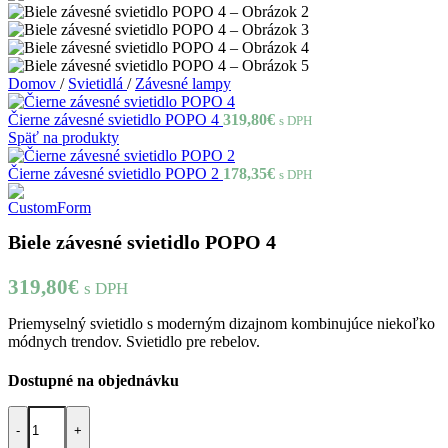
Domov
/
Svietidlá
/
Závesné lampy
Čierne závesné svietidlo POPO 4
319,80
€
s DPH
Späť na produkty
Čierne závesné svietidlo POPO 2
178,35
€
s DPH
Biele závesné svietidlo POPO 4
319,80
€
s DPH
Priemyselný svietidlo s moderným dizajnom kombinujúce niekoľko
módnych trendov. Svietidlo pre rebelov.
Dostupné na objednávku
množstvo Biele závesné svietidlo POPO 4