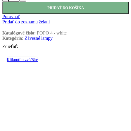
PRIDAŤ DO KOŠÍKA
Porovnať
Pridať do zoznamu želaní
Katalógové číslo:
POPO 4 - white
Kategória:
Závesné lampy
Zdieľať:
Kliknutím zväčšíte
Súvisiace produkty