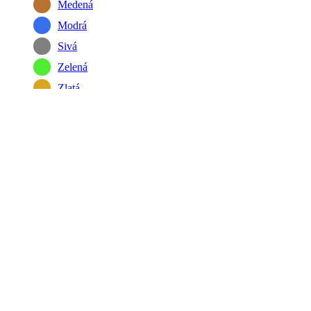
Medená
Modrá
Sivá
Zelená
Zlatá
ZNAČKA
PresentTime
PRODUCTS
YOPE prírodná vonná sviečka Incense
30,75
€
s DPH