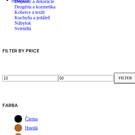
MAGAZÍN
Doplnky a dekorácie
Drogéria a kozmetika
Koberce a textil
Kuchyňa a jedáleň
Nábytok
Svietidlá
FILTER BY PRICE
FILTER
Minimálna
Maximálna
cena
cena
FARBA
Čierna
Hnedá