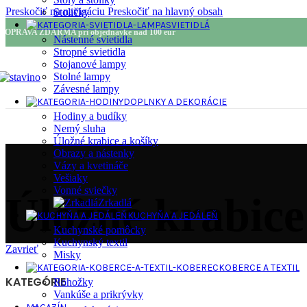
Preskočiť na navigáciu
Preskočiť na hlavný obsah
Stoličky
SVIETIDLÁ
DOPRAVA ZDARMA pri objednávke nad 100 eur
Nástenné svietidla
Stropné svietidla
Stojanové lampy
Stolné lampy
Závesné lampy
DOPLNKY A DEKORÁCIE
Hodiny a budíky
Nemý sluha
Úložné krabice a košíky
Obrazy a nástenky
Vázy a kvetináče
Vešiaky
Vonné sviečky
Úložné krabice
Zrkadlá
KUCHYŇA A JEDÁLEŇ
Kuchynské pomôcky
Kuchynský textil
Zavrieť
Misky
KOBERCE A TEXTIL
KATEGÓRIE
Rohožky
Vankúše a prikrývky